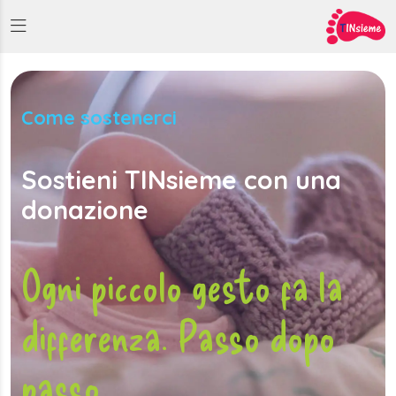
Come sostenerci
Sostieni TINsieme con una
donazione
Ogni piccolo gesto fa la
differenza. Passo dopo
passo.